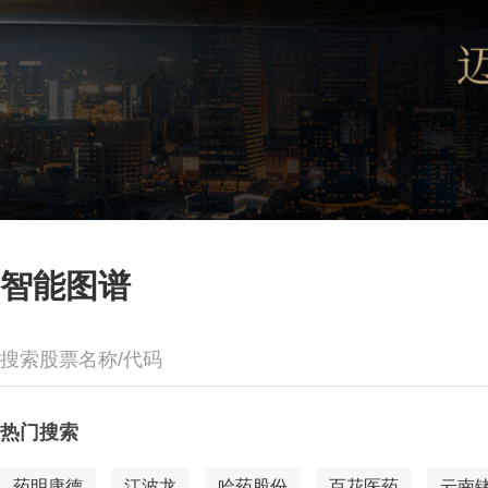
智能图谱
搜索股票名称/代码
热门搜索
药明康德
江波龙
哈药股份
百花医药
云南